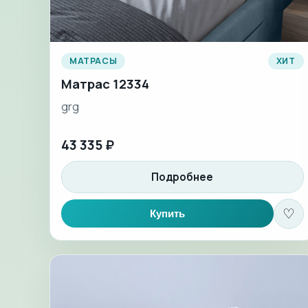
МАТРАСЫ
ХИТ
Матрас 12334
grg
43 335 ₽
Подробнее
♡
Купить