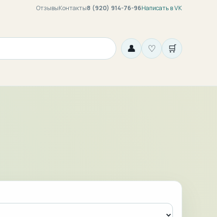
Отзывы
Контакты
8 (920) 914-76-96
Написать в VK
👤
♡
🛒